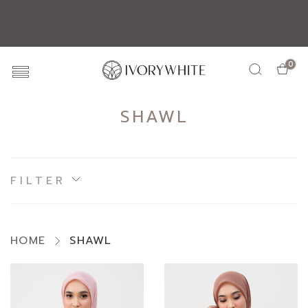
The Final Goodbye! Huge Discounts Inside - Shop Our Farewell
Sale!
0
SHAWL
FILTER
HOME
SHAWL