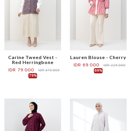
Carine Tweed Vest -
Lauren Blouse - Cherry
Red Herringbone
IDR 69.000
IDR 225.000
IDR 79.000
IDR 375.000
69%
79%