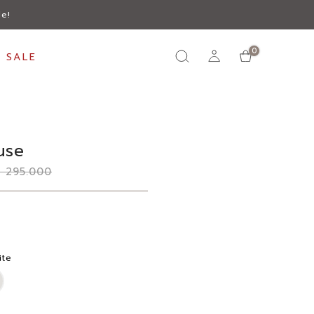
le!
0
 SALE
use
R 295.000
ite