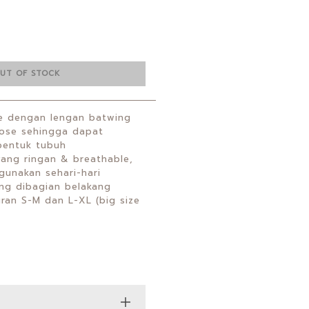
UT OF STOCK
ze dengan lengan batwing
oose sehingga dapat
bentuk tubuh
 yang ringan & breathable,
gunakan sehari-hari
ng dibagian belakang
ran S-M dan L-XL (big size