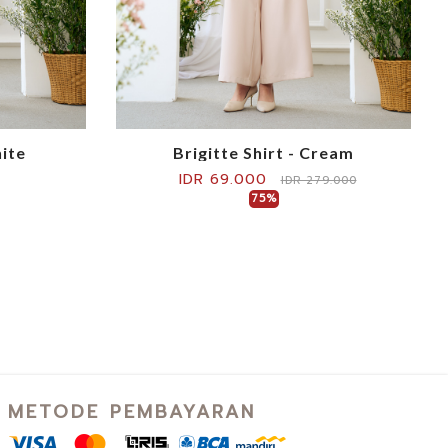
hite
Brigitte Shirt - Cream
IDR 69.000
IDR 279.000
75%
METODE PEMBAYARAN