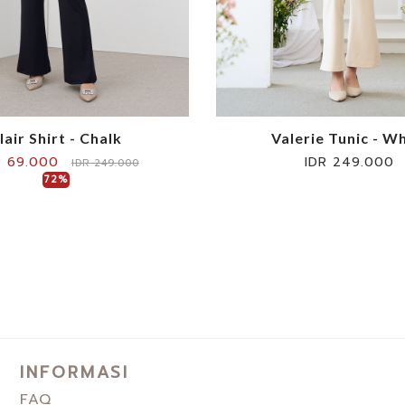
lair Shirt - Chalk
Valerie Tunic - W
R 69.000
IDR 249.000
IDR 249.000
72%
INFORMASI
FAQ