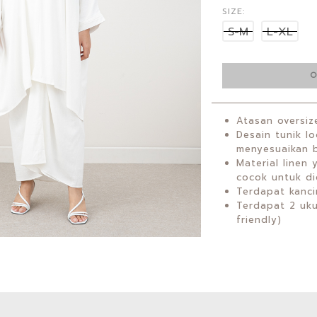
SIZE:
S-M
L-XL
O
Atasan oversi
Desain tunik l
menyesuaikan 
Material linen
cocok untuk di
Terdapat kanci
Terdapat 2 uku
friendly)