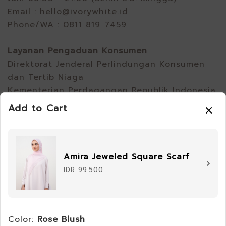
Email :
hello@ivorywhite.id
Phone/WA :
0811 819 7459
Layanan Pengaduan Konsumen
Direktorat Jenderal Perlindungan Konsumen
dan Tertib Niaga
Kementerian Perdagangan Republik Indonesia
Add to Cart
WA Ditjen PKTN:
0853-1111-1010
INFORMASI
Amira Jeweled Square Scarf
FAQ
IDR 99.500
Terms & Conditions
Privacy Policy
Color:
Rose Blush